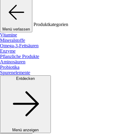
Produktkategorien
Menü verlassen
Vitamine
Mineralstoffe
Omega-3-Fettsäuren
Enzyme
Pflanzliche Produkte
Aminosäuren
Probiotika
Spurenelemente
Entdecken
Menü anzeigen