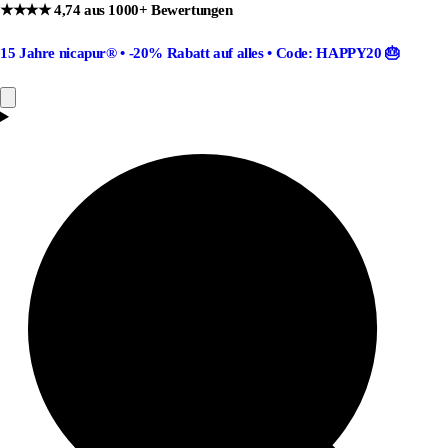
★★★★ 4,74 aus 1000+ Bewertungen
15 Jahre nicapur®
•
-20% Rabatt
auf alles •
Code: HAPPY20
🎂