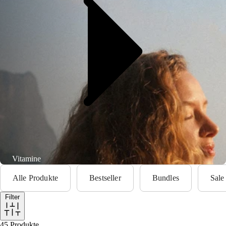
Vitamine
Vitamine
Alle Produkte
Bestseller
Bundles
Sale
Hochwertige Mikronährstoffe für eine ausgewogene
Versorgung – sorgfältig entwickelt für die tägliche Ergänzung.
Filter
45
Produkte