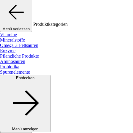
Produktkategorien
Menü verlassen
Vitamine
Mineralstoffe
Omega-3-Fettsäuren
Enzyme
Pflanzliche Produkte
Aminosäuren
Probiotika
Spurenelemente
Entdecken
Menü anzeigen