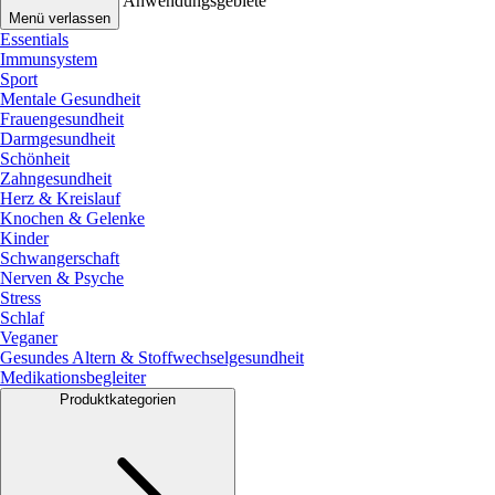
Anwendungsgebiete
Menü verlassen
Essentials
Immunsystem
Sport
Mentale Gesundheit
Frauengesundheit
Darmgesundheit
Schönheit
Zahngesundheit
Herz & Kreislauf
Knochen & Gelenke
Kinder
Schwangerschaft
Nerven & Psyche
Stress
Schlaf
Veganer
Gesundes Altern & Stoffwechselgesundheit
Medikationsbegleiter
Produktkategorien