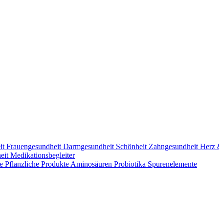
it
Frauengesundheit
Darmgesundheit
Schönheit
Zahngesundheit
Herz 
heit
Medikationsbegleiter
me
Pflanzliche Produkte
Aminosäuren
Probiotika
Spurenelemente