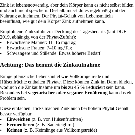
Zink ist lebensnotwendig, aber dein Körper kann es nicht selbst bilden
und auch nicht speichern. Deshalb musst du es regelmäßig mit der
Nahrung aufnehmen. Der Phytat-Gehalt von Lebensmitteln
beeinflusst, wie gut dein Körper Zink aufnehmen kann.
Empfohlene Zinkzufuhr zur Deckung des Tagesbedarfs (laut DGE
2019, abhängig von der Phytat-Zufuhr):
• Erwachsene Männer: 11–16 mg/Tag
• Erwachsene Frauen: 7–10 mg/Tag
• Schwangere und Stillende: Etwas höherer Bedarf
Achtung: Das hemmt die Zinkaufnahme
Einige pflanzliche Lebensmittel wie Vollkorngetreide und
Hülsenfrüchte enthalten Phytate. Diese können Zink im Darm binden,
wodurch die Zinkaufnahme um
bis zu 45 % reduziert
sein kann.
Besonders bei
vegetarischer oder veganer Ernährung
kann das ein
Problem sein.
Diese einfachen Tricks machen Zink auch bei hohem Phytat-Gehalt
besser verfügbar:
•
Einweichen
(z. B. von Hülsenfrüchten)
•
Fermentieren
(z. B. Sauerteigbrot)
•
Keimen
(z. B. Keimlinge aus Vollkorngetreide)