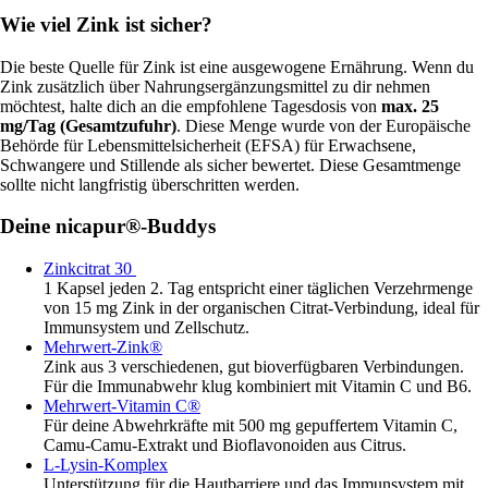
Wie viel Zink ist sicher?
Die beste Quelle für Zink ist eine ausgewogene Ernährung. Wenn du
Zink zusätzlich über Nahrungsergänzungsmittel zu dir nehmen
möchtest, halte dich an die empfohlene Tagesdosis von
max. 25
mg/Tag (Gesamtzufuhr)
. Diese Menge wurde von der Europäische
Behörde für Lebensmittelsicherheit (EFSA) für Erwachsene,
Schwangere und Stillende als sicher bewertet. Diese Gesamtmenge
sollte nicht langfristig überschritten werden.
Deine nicapur®-Buddys
Zinkcitrat 30
1 Kapsel jeden 2. Tag entspricht einer täglichen Verzehrmenge
von 15 mg Zink in der organischen Citrat-Verbindung, ideal für
Immunsystem und Zellschutz.
Mehrwert-Zink®
Zink aus 3 verschiedenen, gut bioverfügbaren Verbindungen.
Für die Immunabwehr klug kombiniert mit Vitamin C und B6.
Mehrwert-Vitamin C®
Für deine Abwehrkräfte mit 500 mg gepuffertem Vitamin C,
Camu-Camu-Extrakt und Bioflavonoiden aus Citrus.
L-Lysin-Komplex
Unterstützung für die Hautbarriere und das Immunsystem mit