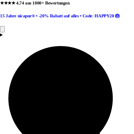
★★★★ 4,74 aus 1000+ Bewertungen
15 Jahre nicapur®
•
-20% Rabatt
auf alles •
Code: HAPPY20
🎂