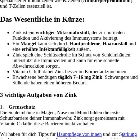
spezialisierter Immunzellen wie B-Zellen (
Antikörperproduktion
)
und T-Zellen essenziell ist.
Das Wesentliche in Kürze:
Zink ist ein
wichtiger Mikronährstoff
, der zur normalen
Funktion und Aktivierung des Immunsystems beiträgt.
Ein
Mangel
kann sich durch
Hautprobleme
,
Haarausfall
und
eine
erhöhte Infektanfälligkeit
äußern.
Zink spielt eine Schlüsselrolle im Schutz von Schleimhäuten,
unterstützt die Immunzellen und kann für eine schnelle
Abwehrreaktion sorgen.
Vitamin C hilft dabei Zink besser im Körper aufzunehmen.
Erwachsene benötigen
täglich 7–16 mg Zink
. Schwangere und
Stillende haben einen höheren Bedarf.
3 wichtige Aufgaben von Zink
1.
Grenzschutz
Die Schleimhäute in Magen, Nase und Mund bilden die erste
Schutzbarriere deiner Immunabwehr. Zink sorgt gemeinsam mit
Vitamin C dafür, diese Barrieren intakt zu halten.
Wir haben für dich Tipps für
Hauptpflege von innen
und zur S
tärkung