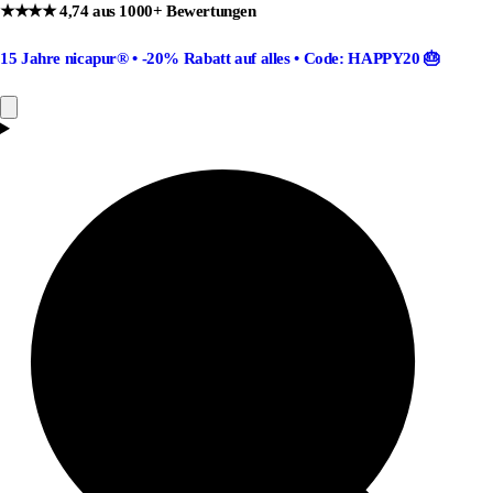
★★★★ 4,74 aus 1000+ Bewertungen
15 Jahre nicapur®
•
-20% Rabatt
auf alles •
Code: HAPPY20
🎂