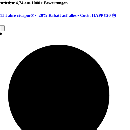
★★★★ 4,74 aus 1000+ Bewertungen
15 Jahre nicapur®
•
-20% Rabatt
auf alles •
Code: HAPPY20
🎂