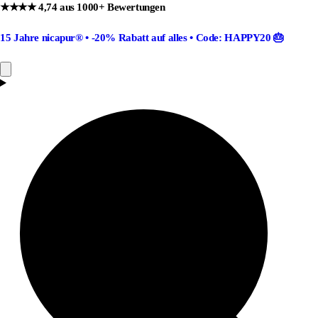
★★★★ 4,74 aus 1000+ Bewertungen
15 Jahre nicapur®
•
-20% Rabatt
auf alles •
Code: HAPPY20
🎂