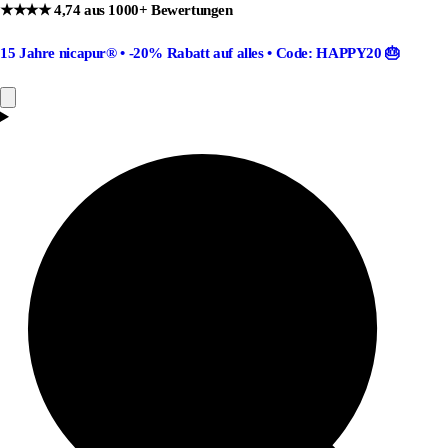
★★★★ 4,74 aus 1000+ Bewertungen
15 Jahre nicapur®
•
-20% Rabatt
auf alles •
Code: HAPPY20
🎂