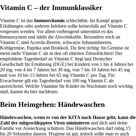
Vitamin C – der Immunklassiker
Vitamin C ist das
Immunvitamin
schlechthin. Im Kampf gegen
Erkältungen oder anderen Infekten sollte keinesfalls auf Vitamin C
vergessen werden. Vor allem vorbeugend unterstützt es das
Immunsystem und stärkt die Abwehrkräfte. Besonders reich an
Vitamin C sind Acerola-Beeren, schwarze Johannisbeeren,
Kohlgemüse, Paprika und Brokkoli. Du liest richtig: Im Gemüse ist
meist mehr Vitamin C als in den oft zitierten Zitrusfrüchten! Der
empfohlene Tagesbedarf an Vitamin C liegt laut Deutscher
Gesellschaft für Ernährung (DGE) bei Kindern von 1 bis 4 Jahren bei
20 mg, von 4 bis 7 Jahren bei 30 mg, von 7 bis 10 Jahren bei 45 mg
und von 10 bis 13 Jahren bei 65 mg Vitamin C pro Tag. Für
Erwachsene gilt ein Tagesbedarf von 100 mg Vitamin C als
ausreichend. Welche Vitamine für Kinder im Wachstum noch wichtig
sind, kannst du hier nachlesen.
Beim Heimgehen: Händewaschen
Händewaschen, wenn es von der KITA nach Hause geht, kann die
Zahl der mitgeschleppten Viren minimieren
und dich und deine
Familie vor Ansteckung schützen. Das Händewaschen darf ruhig 15
bis 20 Sekunden dauern. Hygiene ist gut, jedoch sollte man es auch