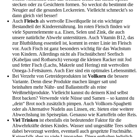
stecken oder zu Gesichtern formen. So weckst du bestimmt die
Neugier auf die gesunden Leckereien. Vielleicht schmeckt’s so
dann gleich viel besser!
Auch
Fleisch
als wertvolle Eiweißquelle ist ein wichtiger
Bestandteil der Kinderernährung. Im roten Fleisch finden wir
viele Spurenelemente u.a. Eisen, Selen und Zink, die auch
unsere natürliche Abwehr unterstützen. Auch Vitamin B12, das
zur Blutbildung essentiell ist, kommt in erster Linie im Fleisch
vor. Auch Fisch ist ganz besonders wichtig für das Wachstum
von Kindern. Allerdings nicht als Fischstäbchen! Seefisch
(Kabeljau und Rotbarsch) versorgt die kleinen Racker mit Jod
und fetter Fisch (Lachs, Makrele und Hering) mit wertvollen
Omega-3-Fettsäuren. Auch Eier sind ein optimales Lebensmittel.
Bei Verzehr von Getreideprodukten ist
Vollkorn
die bessere
Variante. Denn diese Produkte machen länger satt und
beinhalten mehr Nähr- und Ballaststoffe als reine
Weißmehlprodukte. Vielleicht kannst du deinem Kind selbst
Brot backen? Verwende viele Nüsse und Samen – so kannst du
„dein“ Brot noch zusätzlich pimpen. Auch Vollkorn-Spaghetti
oder als Alternative Nudeln aus Linsen, etc. bieten eine weitere
Abwechslung im Speiseplan. Genauso wie Kartoffeln oder Reis.
Viel Trinken
ist ebenfalls ein bedeutender Faktor für die
Abwehrkräfte deines Kindes. Wasser und ungesüßte Tees sollten
dabei bevorzugt werden, eventuell auch gespritzte Fruchtsäfte.
Keinesfalls aber zu viele Limonaden. Diese enthalten lediglich