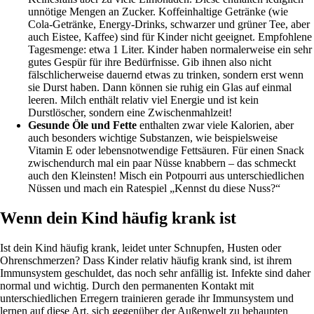
unnötige Mengen an Zucker. Koffeinhaltige Getränke (wie
Cola-Getränke, Energy-Drinks, schwarzer und grüner Tee, aber
auch Eistee, Kaffee) sind für Kinder nicht geeignet. Empfohlene
Tagesmenge: etwa 1 Liter. Kinder haben normalerweise ein sehr
gutes Gespür für ihre Bedürfnisse. Gib ihnen also nicht
fälschlicherweise dauernd etwas zu trinken, sondern erst wenn
sie Durst haben. Dann können sie ruhig ein Glas auf einmal
leeren. Milch enthält relativ viel Energie und ist kein
Durstlöscher, sondern eine Zwischenmahlzeit!
Gesunde Öle und Fette
enthalten zwar viele Kalorien, aber
auch besonders wichtige Substanzen, wie beispielsweise
Vitamin E oder lebensnotwendige Fettsäuren. Für einen Snack
zwischendurch mal ein paar Nüsse knabbern – das schmeckt
auch den Kleinsten! Misch ein Potpourri aus unterschiedlichen
Nüssen und mach ein Ratespiel „Kennst du diese Nuss?“
Wenn dein Kind häufig krank ist
Ist dein Kind häufig krank, leidet unter Schnupfen, Husten oder
Ohrenschmerzen? Dass Kinder relativ häufig krank sind, ist ihrem
Immunsystem geschuldet, das noch sehr anfällig ist. Infekte sind daher
normal und wichtig. Durch den permanenten Kontakt mit
unterschiedlichen Erregern trainieren gerade ihr Immunsystem und
lernen auf diese Art, sich gegenüber der Außenwelt zu behaupten