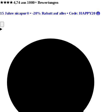
★★★★ 4,74 aus 1000+ Bewertungen
15 Jahre nicapur®
•
-20% Rabatt
auf alles •
Code: HAPPY20
🎂