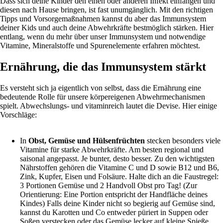
Dass sich deine Kinder den einen oder anderen Infekt einfangen und
diesen nach Hause bringen, ist fast unumgänglich. Mit den richtigen
Tipps und Vorsorgemaßnahmen kannst du aber das Immunsystem
deiner Kids und auch deine Abwehrkräfte bestmöglich stärken. Hier
entlang, wenn du mehr über unser Immunsystem und notwendige
Vitamine, Mineralstoffe und Spurenelemente erfahren möchtest.
Ernährung, die das Immunsystem stärkt
Es versteht sich ja eigentlich von selbst, dass die Ernährung eine
bedeutende Rolle für unsere körpereigenen Abwehrmechanismen
spielt. Abwechslungs- und vitaminreich lautet die Devise. Hier einige
Vorschläge:
In
Obst, Gemüse und Hülsenfrüchten
stecken besonders viele
Vitamine für starke Abwehrkräfte. Am besten regional und
saisonal angepasst. Je bunter, desto besser. Zu den wichtigsten
Nährstoffen gehören die Vitamine C und D sowie B12 und B6,
Zink, Kupfer, Eisen und Folsäure. Halte dich an die Faustregel:
3 Portionen Gemüse und 2 Handvoll Obst pro Tag! (Zur
Orientierung: Eine Portion entspricht der Handfläche deines
Kindes) Falls deine Kinder nicht so begierig auf Gemüse sind,
kannst du Karotten und Co entweder püriert in Suppen oder
Soßen verstecken oder das Gemüse lecker auf kleine Spieße