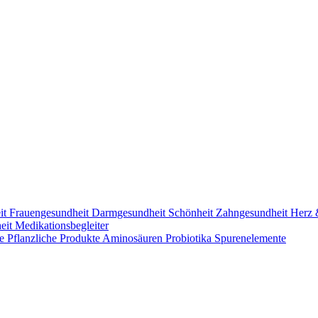
it
Frauengesundheit
Darmgesundheit
Schönheit
Zahngesundheit
Herz 
heit
Medikationsbegleiter
me
Pflanzliche Produkte
Aminosäuren
Probiotika
Spurenelemente