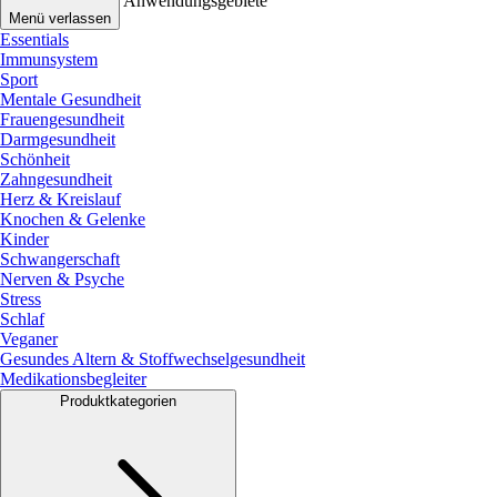
Anwendungsgebiete
Menü verlassen
Essentials
Immunsystem
Sport
Mentale Gesundheit
Frauengesundheit
Darmgesundheit
Schönheit
Zahngesundheit
Herz & Kreislauf
Knochen & Gelenke
Kinder
Schwangerschaft
Nerven & Psyche
Stress
Schlaf
Veganer
Gesundes Altern & Stoffwechselgesundheit
Medikationsbegleiter
Produktkategorien