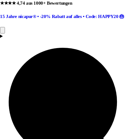
★★★★ 4,74 aus 1000+ Bewertungen
15 Jahre nicapur®
•
-20% Rabatt
auf alles •
Code: HAPPY20
🎂