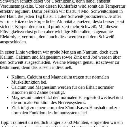
Schwitzen schützt dabei vor Überhitzung, denn dabei entsteht
Verdunstungskälte. Über diesen Kühleffekt wird somit die Temperatur
effektiv reguliert. Dafür besitzen wir bis zu 4 Mio. Schweißdrüsen in
der Haut, die jeden Tag bis zu 1 Liter Schweiß produzieren. Je öfter
wir uns Hitze oder körperlicher Aktivität aussetzen, desto besser passt
sich der Körper dem an und produziert mehr Schweiß. Mit diesem
Flüssigkeitsverlust gehen aber wichtige Mineralien, sogenannte
Elektrolyte, verloren, denn auch diese werden mit dem Schweiß
ausgeschieden.
In erster Linie verlieren wir große Mengen an Natrium, doch auch
Kalium, Calcium und Magnesium sowie Zink und Jod werden über
den Schweiß ausgeschieden. Welche Mengen genau, ist schwer zu
bestimmen, denn das ist sehr individuell.
Kalium, Calcium und Magnesium tragen zur normalen
Muskelfunktion bei.
Calcium und Magnesium werden für den Erhalt normaler
Knochen und Zähne benötigt.
Magnesium unterstützt den normalen Energiestoffwechsel und
die normale Funktion des Nervensystems.
Zink trägt zu einem normalen Säure-Basen-Haushalt und zur
normalen Funktion des Immunsystems bei.
Tipp: Trainierst du deutlich länger als 60 Minuten, empfehlen wir ein