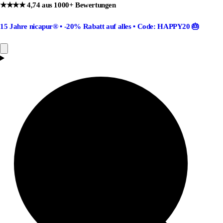
★★★★ 4,74 aus 1000+ Bewertungen
15 Jahre nicapur®
•
-20% Rabatt
auf alles •
Code: HAPPY20
🎂