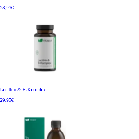
28,95€
Lecithin & B-Komplex
29,95€